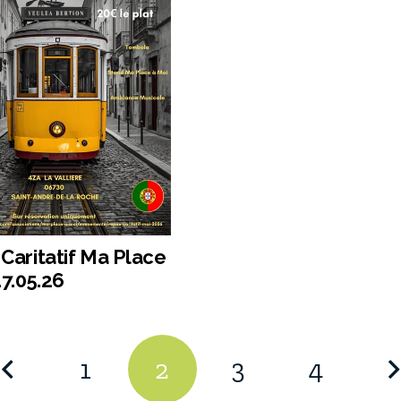
Caritatif Ma Place
17.05.26
1
2
3
4