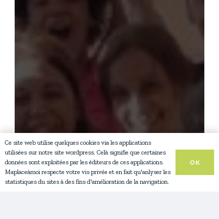
Ce site web utilise quelques cookies via les applications
utilisées sur notre site wordpress. Celà signifie que certaines
données sont exploitées par les éditeurs de ces applications.
OK
Maplaceàmoi respecte votre vis privée et en fait qu'anlyser les
statistiques du sites à des fins d'amélioration de la navigation.