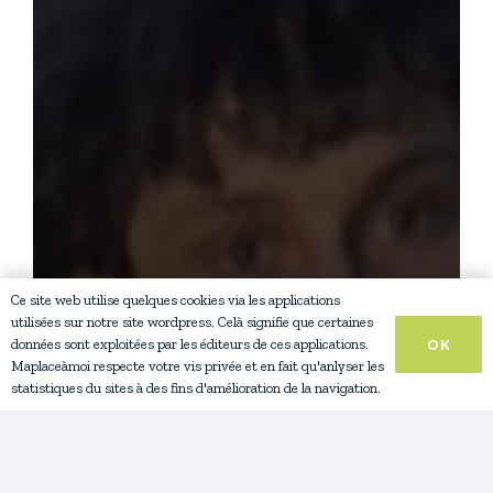
Ce site web utilise quelques cookies via les applications
utilisées sur notre site wordpress. Celà signifie que certaines
données sont exploitées par les éditeurs de ces applications.
OK
Maplaceàmoi respecte votre vis privée et en fait qu'anlyser les
statistiques du sites à des fins d'amélioration de la navigation.