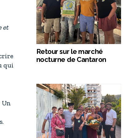
 et
Retour sur le marché
crire
nocturne de Cantaron
u qui
. Un
s.