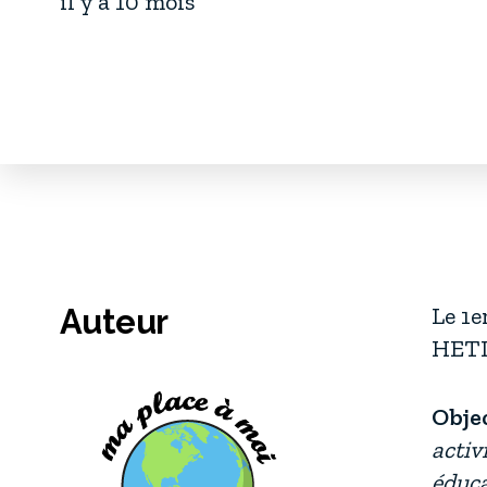
il y a 10 mois
Le 1e
Auteur
HETIS
Objec
activ
éduca