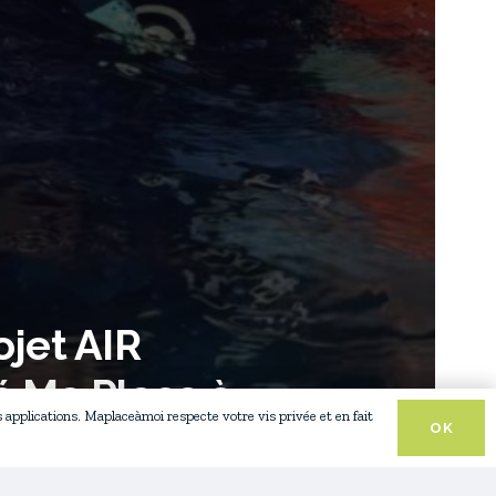
ojet AIR
é Ma Place à
s applications. Maplaceàmoi respecte votre vis privée et en fait
OK
oi
07-08.26