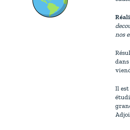
Réali
decou
nos e
Résul
dans
viend
Il es
étudi
gran
Adjoi