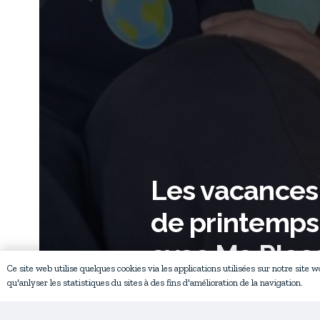
Les vacances
de printemps
avec Ma Plac
Ce site web utilise quelques cookies via les applications utilisées sur notre site 
Moi
Avril
qu'anlyser les statistiques du sites à des fins d'amélioration de la navigation.
2026