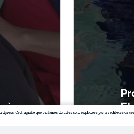
Pr
e à
Et
wordpress. Celà signifie que certaines données sont exploitées par les éditeurs de ce
M