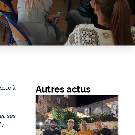
ente à
Autres actus
et ses
 :