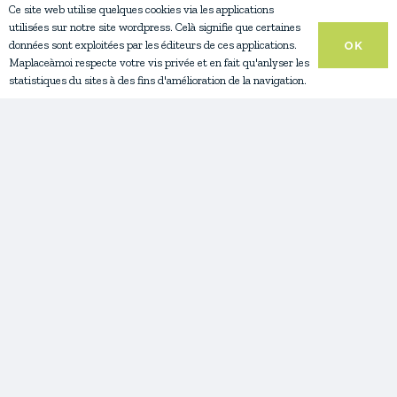
Ce site web utilise quelques cookies via les applications
utilisées sur notre site wordpress. Celà signifie que certaines
données sont exploitées par les éditeurs de ces applications.
OK
Maplaceàmoi respecte votre vis privée et en fait qu'anlyser les
statistiques du sites à des fins d'amélioration de la navigation.
Evènements
,
Passés
Samedi Ma Place a Moi 06.06.26
26 Mai à 12h21